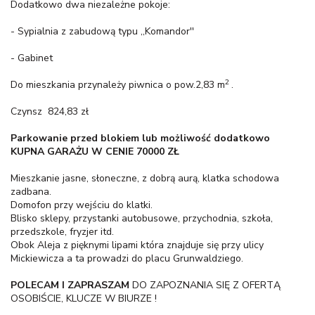
Dodatkowo dwa niezależne pokoje:
- Sypialnia z zabudową typu ,,Komandor''
- Gabinet
2
Do mieszkania przynależy piwnica o pow.2,83 m
.
Czynsz 824,83 zł
Parkowanie przed blokiem lub możliwość dodatkowo
KUPNA GARAŻU W CENIE 70000 ZŁ
Mieszkanie jasne, słoneczne, z dobrą aurą, klatka schodowa
zadbana.
Domofon przy wejściu do klatki.
Blisko sklepy, przystanki autobusowe, przychodnia, szkoła,
przedszkole, fryzjer itd.
Obok Aleja z pięknymi lipami która znajduje się przy ulicy
Mickiewicza a ta prowadzi do placu Grunwaldziego.
POLECAM I ZAPRASZAM
DO ZAPOZNANIA SIĘ Z OFERTĄ
OSOBIŚCIE, KLUCZE W BIURZE !