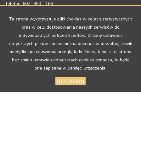
Telefon: 607- 850 - 186
Email: nieruchomosci.niemkowska@gmail.com
Ta strona wykorzystuje pliki cookies w celach statystycznych
oraz w celu dostosowania naszych serwisów do
indywidualnych potrzeb klientów. Zmiany ustawień
Mieszkania
na sprzedaż
dotyczących plików cookie można dokonać w dowolnej chwili
Domy
na sprzedaż
modyfikując ustawienia przeglądarki. Korzystanie z tej strony
Działki
na sprzedaż
bez zmian ustawień dotyczących cookies oznacza, że będą
Lokale
na sprzedaż
one zapisane w pamięci urządzenia.
Hale
na sprzedaż
Obiekty
na sprzedaż
rozumiem
Mieszkania
na wynajem
Domy
na wynajem
Działki
na wynajem
Lokale
na wynajem
Hale
na wynajem
Obiekty
na wynajem