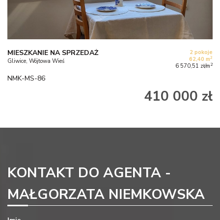
MIESZKANIE NA SPRZEDAŻ
2 pokoje
2
62,40 m
Gliwice, Wójtowa Wieś
2
6 570,51 zł/m
NMK-MS-86
410 000 zł
KONTAKT DO AGENTA -
MAŁGORZATA NIEMKOWSKA