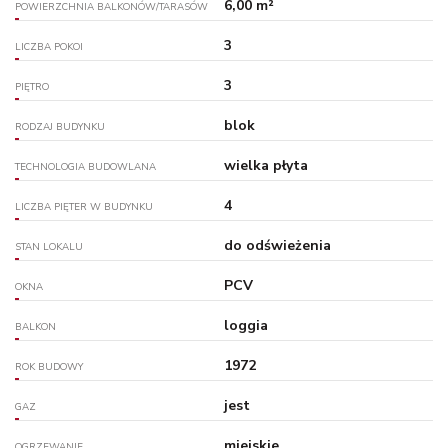
6,00 m²
POWIERZCHNIA BALKONÓW/TARASÓW
3
LICZBA POKOI
3
PIĘTRO
blok
RODZAJ BUDYNKU
wielka płyta
TECHNOLOGIA BUDOWLANA
4
LICZBA PIĘTER W BUDYNKU
do odświeżenia
STAN LOKALU
PCV
OKNA
loggia
BALKON
1972
ROK BUDOWY
jest
GAZ
miejskie
OGRZEWANIE