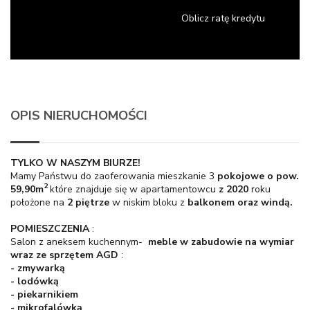
Oblicz ratę kredytu
OPIS NIERUCHOMOŚCI
TYLKO W NASZYM BIURZE!
Mamy Państwu do zaoferowania mieszkanie 3
pokojowe o pow.
2
59,90m
które znajduje się w apartamentowcu
z 2020
roku
położone na
2 piętrze
w niskim bloku z
balkonem oraz windą.
POMIESZCZENIA
:
Salon z aneksem kuchennym-
meble w zabudowie na wymiar
wraz ze sprzętem AGD
:
- zmywarką
- lodówką
- piekarnikiem
- mikrofalówką