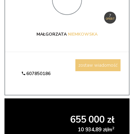
7
OFERT
MAŁGORZATA
NIEMKOWSKA
zostaw wiadomość
607850186
655 000 zł
2
10 934,89 zł/m