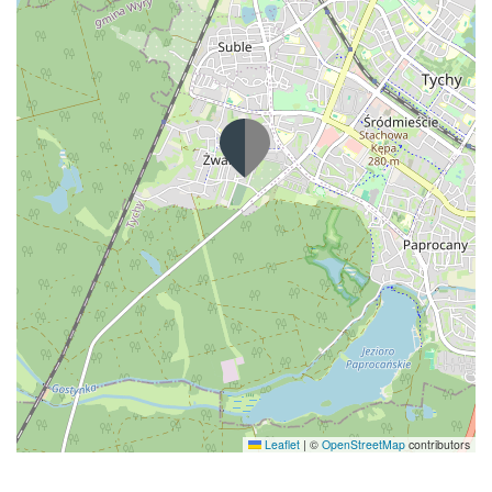
Leaflet
|
©
OpenStreetMap
contributors