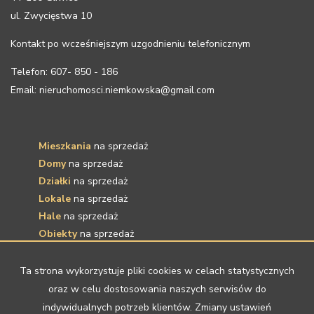
ul. Zwycięstwa 10
Kontakt po wcześniejszym uzgodnieniu telefonicznym
Telefon: 607- 850 - 186
Email: nieruchomosci.niemkowska@gmail.com
Mieszkania
na sprzedaż
Domy
na sprzedaż
Działki
na sprzedaż
Lokale
na sprzedaż
Hale
na sprzedaż
Obiekty
na sprzedaż
Mieszkania
na wynajem
Ta strona wykorzystuje pliki cookies w celach statystycznych
Domy
na wynajem
oraz w celu dostosowania naszych serwisów do
Działki
na wynajem
indywidualnych potrzeb klientów. Zmiany ustawień
Lokale
na wynajem