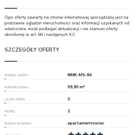
Opis oferty zawarty na stronie internetowej sporządzany jest na
podstawie oględzin nieruchomości oraz informacji uzyskanych od
właściciela, może podlegać aktualizacji i nie stanowi oferty
określonej w art. 66 i następnych K.C.
SZCZEGÓŁY OFERTY
NMK-MS-84
SYMBOL OFERTY
59,90 m²
POWIERZCHNIA
3
LICZBA POKOI
2
PIĘTRO
apartamentowiec
RODZAJ BUDYNKU